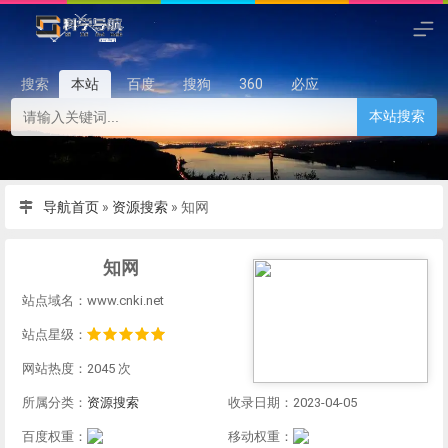
搜索
本站
百度
搜狗
360
必应
本站搜索
导航首页
»
资源搜索
»
知网
知网
站点域名：www.cnki.net
站点星级：
网站热度：2045 次
所属分类：
资源搜索
收录日期：2023-04-05
百度权重：
移动权重：