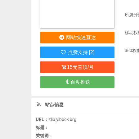
所属分
移动权
网站快速直达
360权
点赞支持 [2]
15元置顶/月
百度推送
站点信息
URL：
zlib.yibook.org
标题：
关键词：