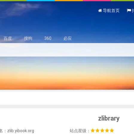
导航首页
百度
搜狗
360
必应
zlibrary
zlib.yibook.org
站点星级：