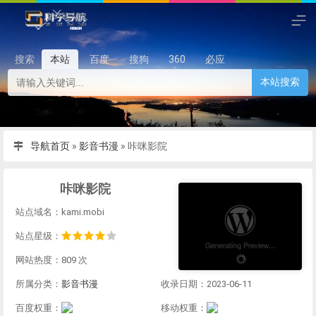
搜索
本站
百度
搜狗
360
必应
本站搜索
导航首页
»
影音书漫
»
咔咪影院
咔咪影院
站点域名：kami.mobi
站点星级：
网站热度：809 次
所属分类：
影音书漫
收录日期：2023-06-11
百度权重：
移动权重：