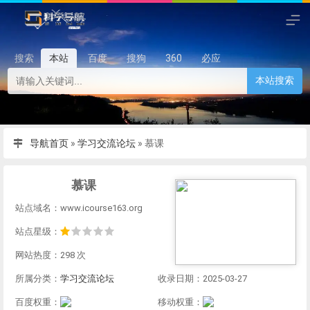
搜索
本站
百度
搜狗
360
必应
本站搜索
导航首页
»
学习交流论坛
»
慕课
慕课
站点域名：www.icourse163.org
站点星级：
网站热度：298 次
所属分类：
学习交流论坛
收录日期：2025-03-27
百度权重：
移动权重：