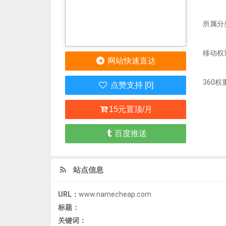
所属分
移动权
网站快速直达
360权
点赞支持 [0]
15元置顶/月
百度推送
站点信息
URL：
www.namecheap.com
标题：
关键词：